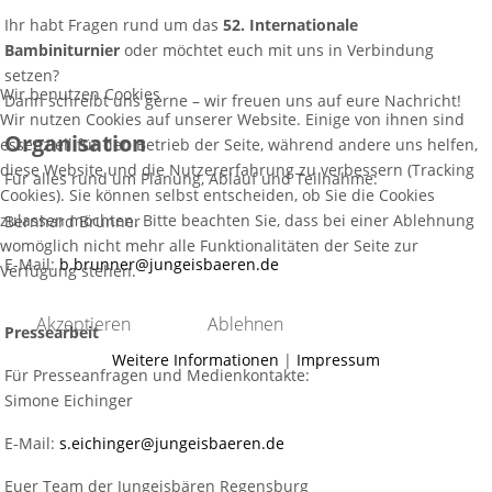
Ihr habt Fragen rund um das
52. Internationale
Bambiniturnier
oder möchtet euch mit uns in Verbindung
setzen?
Wir benutzen Cookies
Dann schreibt uns gerne – wir freuen uns auf eure Nachricht!
Wir nutzen Cookies auf unserer Website. Einige von ihnen sind
Organisation
essenziell für den Betrieb der Seite, während andere uns helfen,
diese Website und die Nutzererfahrung zu verbessern (Tracking
Für alles rund um Planung, Ablauf und Teilnahme:
Cookies). Sie können selbst entscheiden, ob Sie die Cookies
zulassen möchten. Bitte beachten Sie, dass bei einer Ablehnung
Bernhard Brunner
womöglich nicht mehr alle Funktionalitäten der Seite zur
E-Mail:
b.brunner@jungeisbaeren.de
Verfügung stehen.
Akzeptieren
Ablehnen
Pressearbeit
Weitere Informationen
|
Impressum
Für Presseanfragen und Medienkontakte:
Simone Eichinger
E-Mail:
s.eichinger@jungeisbaeren.de
Euer Team der Jungeisbären Regensburg