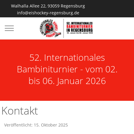
Walhalla Allee 22, 93059 Regensburg
info@eishockey-regensburg.de
Mobile Menu Toggle
52. Internationales
Bambiniturnier - vom 02.
bis 06. Januar 2026
Kontakt
Veröffentlicht: 15. Oktober 2025